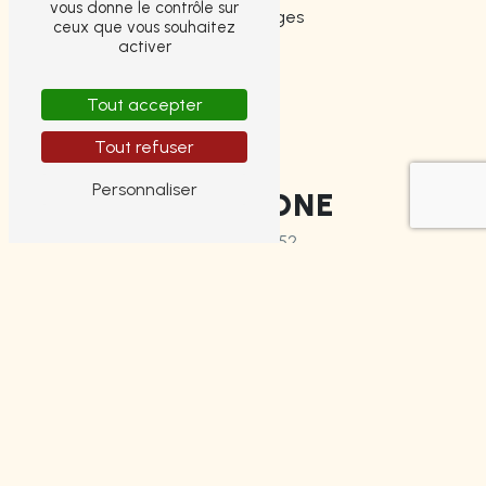
vous donne le contrôle sur
87000 Limoges
ceux que vous souhaitez
activer
Tout accepter
Tout refuser
Personnaliser
TÉLÉPHONE
05 55 14 49 52
E-MAIL
tinytauxcredit@gmail.com