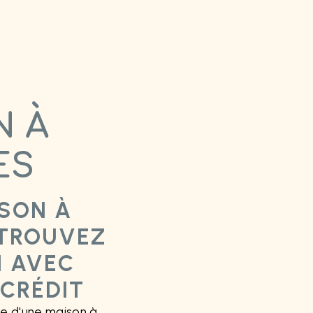
N À
ES
SON À
 TROUVEZ
N AVEC
 CRÉDIT
he d'une maison à