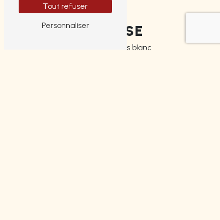
Tout refuser
Personnaliser
ADRESSE
4 Boulevard Louis blanc
87000 Limoges
TÉLÉPHONE
05 55 14 49 52