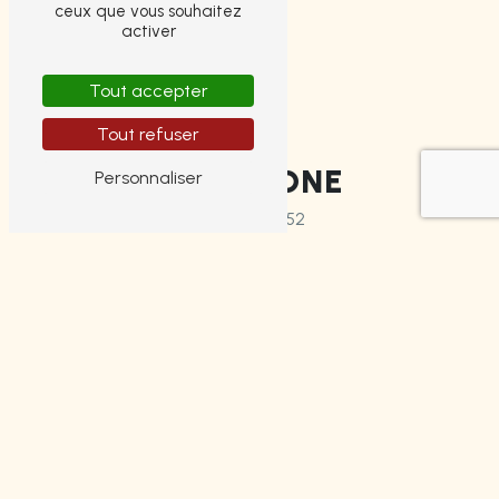
ceux que vous souhaitez
activer
Tout accepter
Tout refuser
TÉLÉPHONE
Personnaliser
05 55 14 49 52
E-MAIL
tinytauxcredit@gmail.com