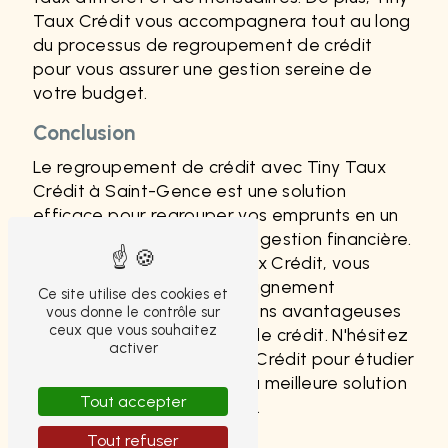
Taux Crédit vous accompagnera tout au long
du processus de regroupement de crédit
pour vous assurer une gestion sereine de
votre budget.
Conclusion
Le regroupement de crédit avec Tiny Taux
Crédit à Saint-Gence est une solution
efficace pour regrouper vos emprunts en un
seul et simplifier ainsi votre gestion financière.
En faisant appel à Tiny Taux Crédit, vous
bénéficierez d'un accompagnement
Ce site utilise des cookies et
personnalisé et de conditions avantageuses
vous donne le contrôle sur
ceux que vous souhaitez
pour votre regroupement de crédit. N'hésitez
activer
pas à contacter Tiny Taux Crédit pour étudier
votre situation et trouver la meilleure solution
Tout accepter
pour vos besoins financiers.
Tout refuser