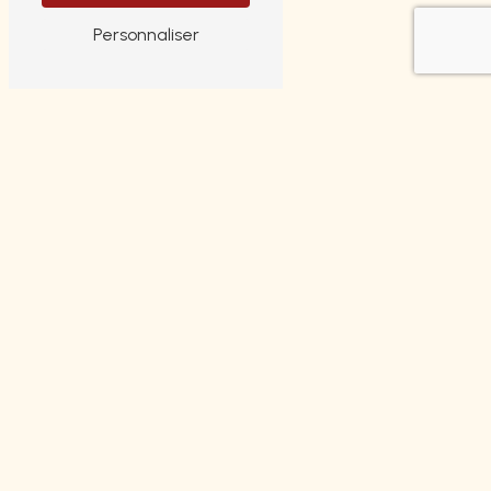
En savoir plus
Personnaliser
Contactez-nous
ADRESSE
4 Boulevard Louis blanc
87000 Limoges