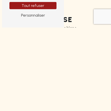
Tout refuser
Personnaliser
ADRESSE
4 Boulevard Louis blanc
87000 Limoges
TÉLÉPHONE
05 55 14 49 52