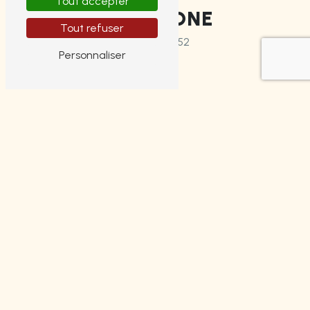
Tout accepter
TÉLÉPHONE
Tout refuser
05 55 14 49 52
Personnaliser
E-MAIL
tinytauxcredit@gmail.com